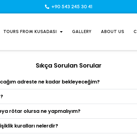
+90 543 245 30 41
TOURS FROM KUSADASI
GALLERY
ABOUT US
C
Sıkça Sorulan Sorular
acağım adreste ne kadar bekleyeceğim?
r?
veya rötar olursa ne yapmalıyım?
iklik kuralları nelerdir?