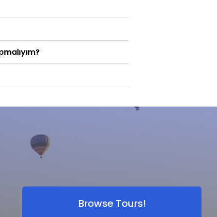
apmalıyım?
Browse Tours!