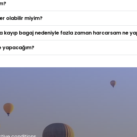
im?
er olabilir miyim?
da kayıp bagaj nedeniyle fazla zaman harcarsam ne y
e yapacağım?
tive conditions.