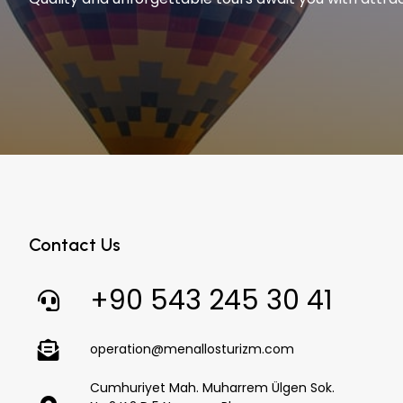
Contact Us
+90 543 245 30 41
operation@menallosturizm.com
Cumhuriyet Mah. Muharrem Ülgen Sok.