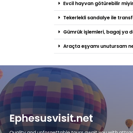
Evcil hayvan götürebilir miy
Tekerlekli sandalye ile transf
Gümrük işlemleri, bagaj ya 
Araçta eşyamı unutursam n
Ephesusvisit.net
Quality and unforgettable tours await you with attrac