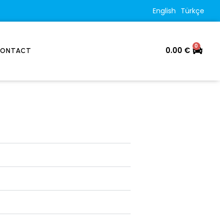
English
Türkçe
0
0.00
€
ONTACT