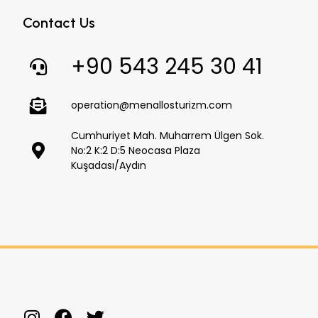
Contact Us
+90 543 245 30 41
operation@menallosturizm.com
Cumhuriyet Mah. Muharrem Ülgen Sok.
No:2 K:2 D:5 Neocasa Plaza
Kuşadası/Aydın