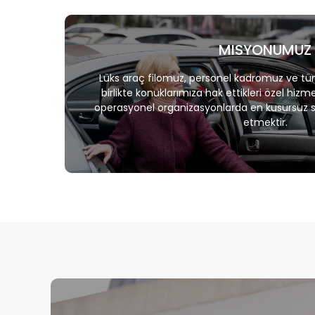
MISYONUMUZ
Lüks araç filomuz, personel kadromuz ve tü
birlikte konuklarımıza hak ettikleri özel hiz
operasyonel organizasyonlarda en kusursuz
etmektir.