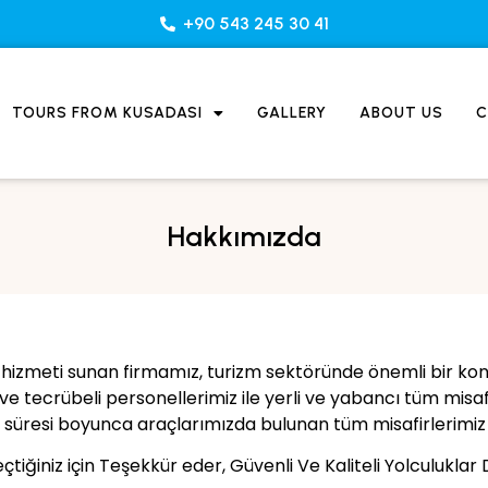
+90 543 245 30 41
TOURS FROM KUSADASI
GALLERY
ABOUT US
C
Hakkımızda
izmeti sunan firmamız, turizm sektöründe önemli bir ko
 ve tecrübeli personellerimiz ile yerli ve yabancı tüm misa
 süresi boyunca araçlarımızda bulunan tüm misafirlerimiz 
eçtiğiniz için Teşekkür eder, Güvenli Ve Kaliteli Yolculuklar D