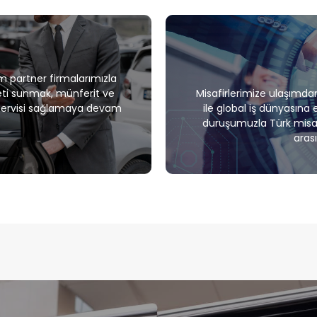
m partner firmalarımızla
meti sunmak, münferit ve
Misafirlerimize ulaşımda
 servisi sağlamaya devam
ile global iş dünyasın
duruşumuzla Türk misafi
aras